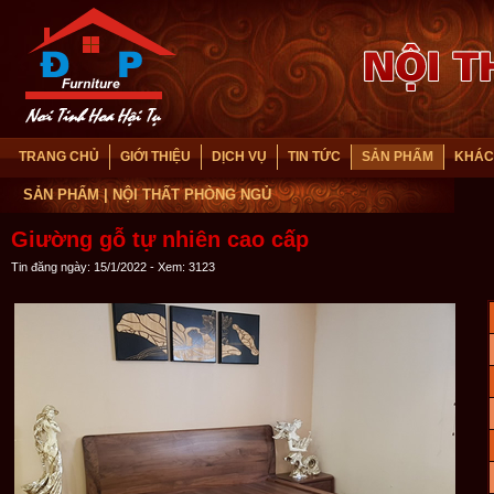
TRANG CHỦ
GIỚI THIỆU
DỊCH VỤ
TIN TỨC
SẢN PHẨM
KHÁC
SẢN PHẨM
| NỘI THẤT PHÒNG NGỦ
Giường gỗ tự nhiên cao cấp
Tin đăng ngày: 15/1/2022 - Xem: 3123