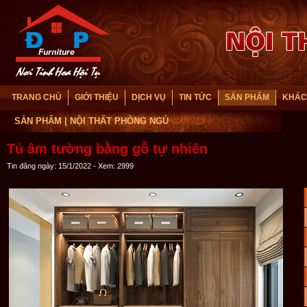
TRANG CHỦ
GIỚI THIỆU
DỊCH VỤ
TIN TỨC
SẢN PHẨM
KHÁC
SẢN PHẨM
| NỘI THẤT PHÒNG NGỦ
Tủ âm tường bằng gỗ tự nhiên
Tin đăng ngày: 15/1/2022 - Xem: 2999