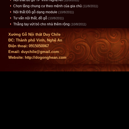
Nội thất đồ gỗ TP Vinh Nghệ An
(11/8/2011)
Chọn tầng chung cư theo mệnh của gia chủ
(11/8/2011)
Nội thất Đồ gỗ dạng module
(10/8/2011)
Tư vấn nội thất, đồ gỗ
(10/8/2011)
Thẳng tay vứt bỏ cho nhà thêm rộng
(10/8/2011)
Xưởng Gỗ Nội thất Duy Chile
ĐC: Thành phố Vinh, Nghệ An
Điện thoại: 0915050067
Email:
duychile@gmail.com
Website: http://dogonghean.com