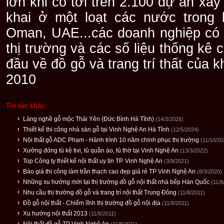
lớn khi có tới trên 2.100 dự án xâ
khai ở một loạt các nước trong 
Oman, UAE...các doanh nghiệp có 
thị trường và các số liệu thống kê
đầu về đồ gỗ và trang trí thất của 
2010
Tin tức khác:
Làng nghề gỗ mộc Thái Yên (Đức Bình Hà Tĩnh)
(14/3/2026)
Thiết kế thi công nhà sàn gỗ tại Vinh Nghệ An Hà Tĩnh
(12/5/2024)
Nội thất gỗ ADC Phạm - Hành trình 10 năm chinh phục thị trường
(11/10/20
Xưởng đóng tủ kệ tivi, tủ quần áo, tủ thờ tại Vinh Nghệ An
(13/3/2022)
Top Công ty thiết kế nội thất uy tín TP. Vinh Nghệ An
(3/9/2021)
Báo giá thi công làm trần thạch cao đẹp giá rẻ TP Vinh Nghệ An
(8/3/2020)
Những xu hướng mới tại thị trường đồ gỗ nội thất nhà bếp Hàn Quốc
(11/8
Nhu cầu thị trường đồ gỗ và trang trí nội thất Trung Đông
(11/8/2011)
Đồ gỗ nội thất - Chiếm lĩnh thị trường đồ gỗ nội địa
(11/8/2011)
Xu hướng nội thất 2013
(11/8/2011)