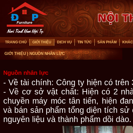
TRANG CHỦ
GIỚI THIỆU
DỊCH VỤ
TIN TỨC
SẢN PHẨM
KHÁC
GIỚI THIỆU
| NGUỒN NHÂN LỰC
Nguồn nhân lực
- Về tài chính: Công ty hiện có trên
- Về cơ sở vật chất: Hiện có 2 nh
chuyền máy móc tân tiến, hiện đang
và bán sản phẩm tổng diện tích sử
nguyên liệu và thành phẩm dồi dào.