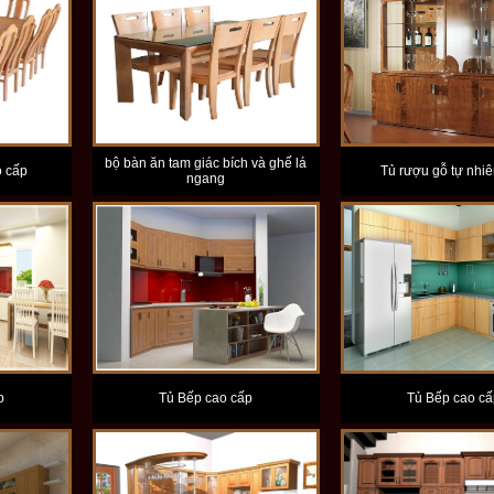
bộ bàn ăn tam giác bích và ghế lá
o cấp
Tủ rượu gỗ tự nhi
ngang
p
Tủ Bếp cao cấp
Tủ Bếp cao cấ