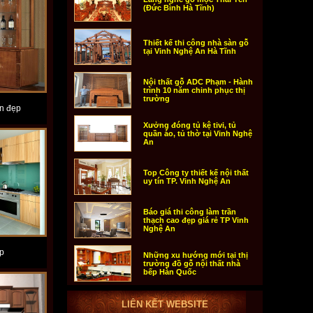
(Đức Bình Hà Tĩnh)
Thiết kế thi công nhà sàn gỗ
tại Vinh Nghệ An Hà Tĩnh
Nội thất gỗ ADC Phạm - Hành
trình 10 năm chinh phục thị
trường
ên đẹp
Xưởng đóng tủ kệ tivi, tủ
quần áo, tủ thờ tại Vinh Nghệ
An
Top Công ty thiết kế nội thất
uy tín TP. Vinh Nghệ An
Báo giá thi công làm trần
thạch cao đẹp giá rẻ TP Vinh
Nghệ An
p
Những xu hướng mới tại thị
trường đồ gỗ nội thất nhà
bếp Hàn Quốc
LIÊN KẾT WEBSITE