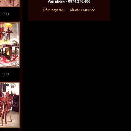
Văn phòng - 0974.276.406
-
Hôm nay:
928
Tất cả:
1,603,322
 Loan
 Loan