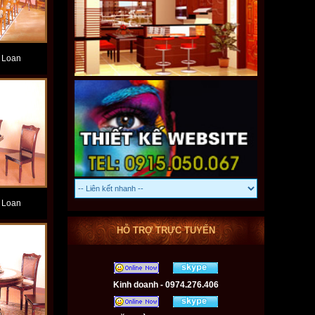
 Loan
 Loan
HỖ TRỢ TRỰC TUYẾN
Kinh doanh - 0974.276.406