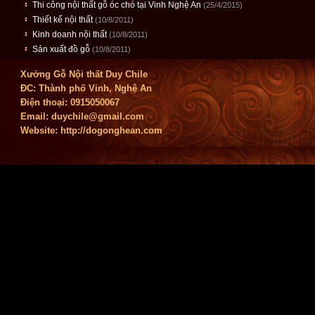
Thi công nội thất gỗ óc chó tại Vinh Nghệ An
(25/4/2015)
Thiết kế nội thất
(10/8/2011)
Kinh doanh nội thất
(10/8/2011)
Sản xuất đồ gỗ
(10/8/2011)
Xưởng Gỗ Nội thất Duy Chile
ĐC: Thành phố Vinh, Nghệ An
Điện thoại: 0915050067
Email:
duychile@gmail.com
Website: http://dogonghean.com